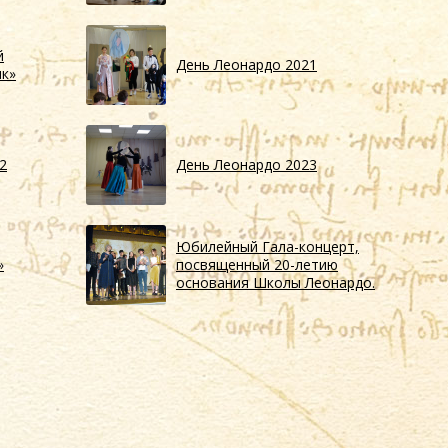
й
День Леонардо 2021
ик»
2
День Леонардо 2023
Юбилейный Гала-концерт,
»
посвященный 20-летию
основания Школы Леонардо.