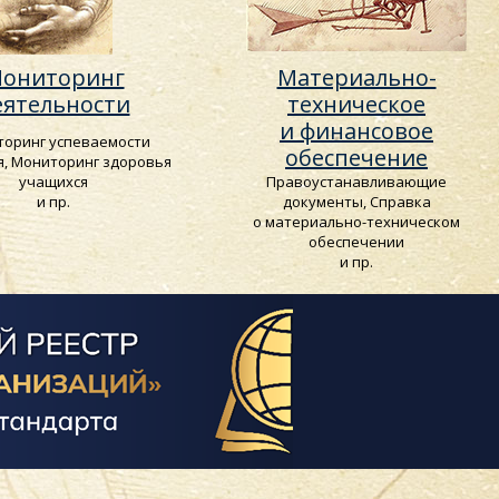
ониторинг
Материально-
еятельности
техническое
и финансовое
оринг успеваемости
обеспечение
я, Мониторинг здоровья
учащихся
Правоустанавливающие
и пр.
документы, Справка
о материально-техническом
обеспечении
и пр.