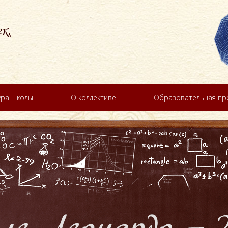
к,
ура школы
О коллективе
Образовательная п