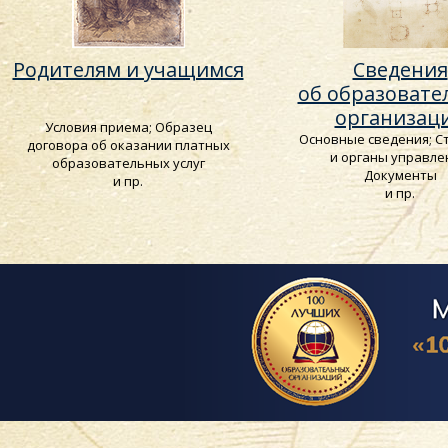
Родителям и учащимся
Сведения
об образовате
организац
Условия приема; Образец
Основные сведения; С
договора об оказании платных
и органы управле
образовательных услуг
Документы
и пр.
и пр.