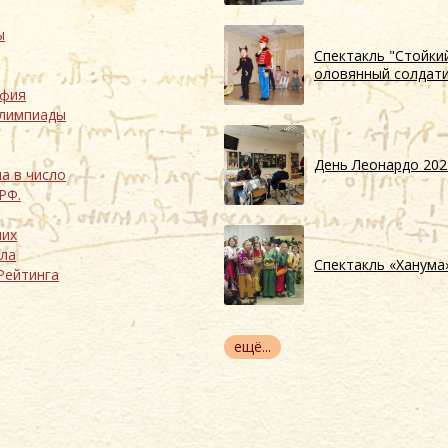
ы
Спектакль "Стойки
оловянный солдат
офия
олимпиады
День Леонардо 202
а в число
РФ.
ших
ыла
Спектакль «Ханума
Рейтинга
ещё...