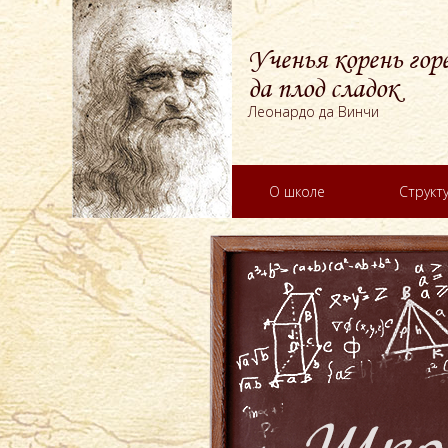
Ученья корень горе
да плод сладок
Леонардо да Винчи
О школе
Структ