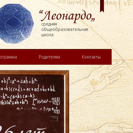
“Леонардо„
средняя
общеобразовательная
школа
рограмма
Родителям
Контакты