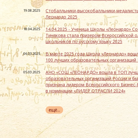
Стобалльники-высокобалльники-медалист
19.08.2025
Леонардо 2025
14.04.2025 - Ученица Школы «Леонардо» С
18.04.2025
Тинякова стала призером Всероссийской 
школьников по русскому языку 2025
В марте 2025 года Школа «Леонардо» вошл
06.03.2025
100 лучших образовательных организаций 
АНО «СОШ «ЛЕОНАРДО» вошла в ТОП луч
05.03.2025
образовательных организаций России и б
признана лидером Всероссийского Бизнес-
в номинации «ЛИДЕР ОТРАСЛИ 2024»
ещё...