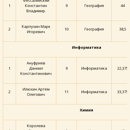
Фессалийский
1
Константин
9
География
44
Владимир.
Карпухин Марк
2
10
География
38,5
Игоревич
Информатика
Ануфриев
1
Даниил
9
Информатика
22,375
Константинович
Илюхин Артём
2
11
Информатика
33,375
Олегович
Химия
Королева