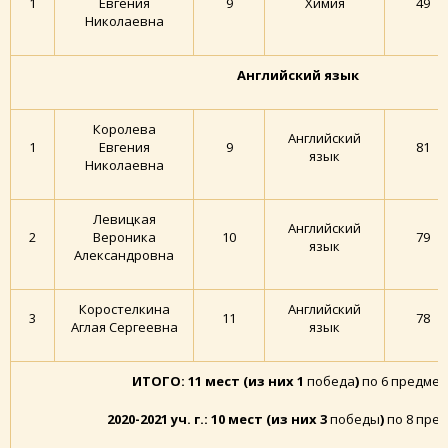
1
Евгения
9
Химия
49
Николаевна
Английский язык
Королева
Английский
1
Евгения
9
81
язык
Николаевна
Левицкая
Английский
2
Вероника
10
79
язык
Александровна
Коростелкина
Английский
3
11
78
Аглая Сергеевна
язык
ИТОГО: 11 мест (из них 1
победа
)
по 6 предме
2020-2021 уч. г.: 10 мест (из них 3
победы
)
по 8 пре