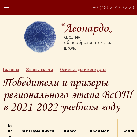
+7 (4862) 47 72 23
“Леонардо„
средняя
общеобразовательная
школа
Главная
Жизнь школы
Олимпиады и конкурсы
Победители и призеры
регионального этапа ВсОШ
в 2021-2022 учебном году
№
п/
ФИО учащихся
Класс
Предмет
Баллы
п