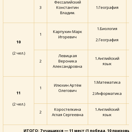
Фессалийский
3
Константин
1.География
Владим.
1.Биология
Карпухин Марк
1
Игоревич
2.География
10
(2 чел.)
Левицкая
1.Английский
2
Вероника
язык
Александровна
1.Математика
Илюхин Артём
1
Олегович
11
2.Информатика
(2 чел.)
Коростелкина
1.Английский
2
Аглая Сергеевна
язык
ИТОГО: 7 учащихся — 11 мест (1 победа, 10 призовы