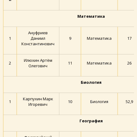
Математика
Ануфриев
1
Даниил
9
Математика
17
Константинович
Илюхин Артём
2
11
Математика
26
Олегович
Биология
Карпухин Марк
1
10
Биология
52,9
Игоревич
География