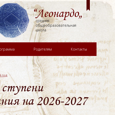
“Леонардо„
средняя
общеобразовательная
школа
рограмма
Родителям
Контакты
й год
 ступени
ания на
2026-2027