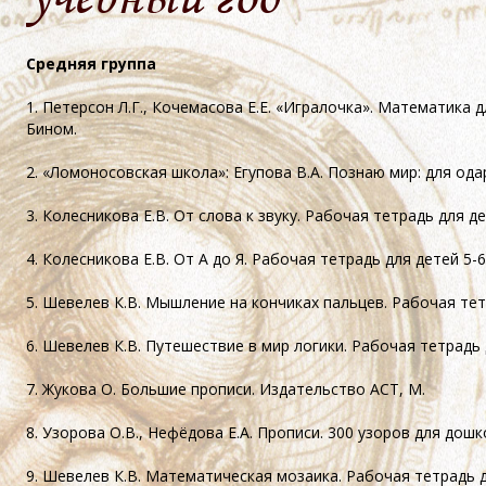
Средняя группа
1. Петерсон Л.Г., Кочемасова Е.Е. «Игралочка». Математика 
Бином.
2. «Ломоносовская школа»: Егупова В.А. Познаю мир: для од
3. Колесникова Е.В. От слова к звуку. Рабочая тетрадь для д
4. Колесникова Е.В. От А до Я. Рабочая тетрадь для детей
5-6
5. Шевелев К.В. Мышление на кончиках пальцев. Рабочая те
6. Шевелев К.В. Путешествие в мир логики. Рабочая тетрадь
7. Жукова О. Большие прописи. Издательство АСТ, М.
8. Узорова О.В., Нефёдова Е.А. Прописи. 300 узоров для дош
9. Шевелев К.В. Математическая мозаика. Рабочая тетрадь 