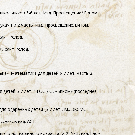
дошкольников
5-6 лет.
Изд. Просвещение/ Бином.
бука» 1 и 2 часть. Изд. Просвещение/Бином.
 сайт Релод.
399 сайт Релод.
енька». Математика для детей
6-7 лет.
Часть 2.
ля детей
6-7 лет.
ФГОС ДО, «Бином» (последнее
 для одаренных детей
(6-7 лет),
М., ЭКСМО.
ссников изд. АСТ.
ршего дошкольного возраста № 2, № 3, изд. Гном.