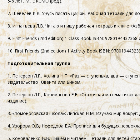
5-6 лет,
М., ЭКСМО (ред.).
7. Шевелев К.В. Учусь писать цифры. Рабочая тетрадь для 
8. Игнатьева Л.В. Читаю и пишу рабочая тетрадь к книге «Аз
9. First Friends (2nd edition) 1 Class Book ISBN: 9780194432368
10. First Friends (2nd edition) 1 Activity Book ISBN: 9780194432
Подготовительная группа
1. Петерсон Л.Г., Холина Н.П. «Раз — ступенька, два — ступ
Издательство Ювента или Бином.
2. Петерсон Л.Г., Кочемасова Е.Е. «Сказочная математика» д
издание).
3. «Ломоносовская школа»: Липская Н.М. Изучаю мир вокруг:
4. Узорова О.В, Нефедова Е.А. Прописи для будущих первокла
5. Коноваленко В.В. Пишем и читаем. Тетради для детей ста