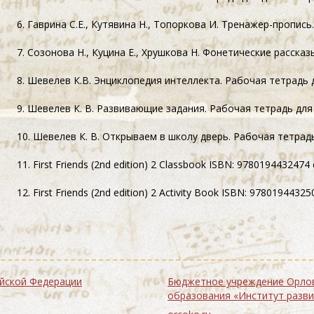
6. Гаврина С.Е., Кутявина Н., Топоркова И. Тренажер-пропись.
7. Созонова Н., Куцина Е., Хрушкова Н. Фонетические рассказы
8. Шевелев К.В. Энциклопедия интеллекта. Рабочая тетрадь
9. Шевелев К. В. Развивающие задания. Рабочая тетрадь дл
10. Шевелев К. В. Открываем в школу дверь. Рабочая тетрад
11. First Friends (2nd edition) 2 Classbook ISBN: 9780194432474
12. First Friends (2nd edition) 2 Activity Book ISBN: 9780194432
 Российской Федерации
Бюджетное учреждение Орловской области дополнительного профе
образования «Институт разв