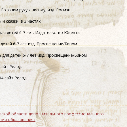
 Готовим руку к письму, изд. Росмэн.
 и сказки, в 3 частях.
 для детей
6-7 лет.
Издательство Ювента.
я детей
6-7
лет изд. Просвещение/Бином.
ь для детей
6-7
лет изд. Просвещение/Бином.
 сайт Релод.
504 сайт Релод.
ссионального
ития образования»