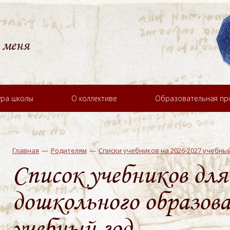
 меня
ура школы
О коллективе
Образовательная п
Главная
Родителям
Списки учебников на 2026-2027 учебны
Список учебников для
дошкольного образов
учебный год