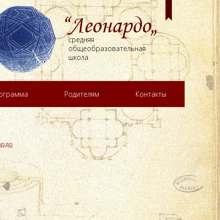
“Леонардо„
средняя
общеобразовательная
школа
рограмма
Родителям
Контакты
ардо