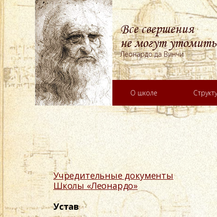
Все свершения
не могут утомить
Леонардо да Винчи
О школе
Структ
Учредительные документы
Школы «Леонардо»
Устав