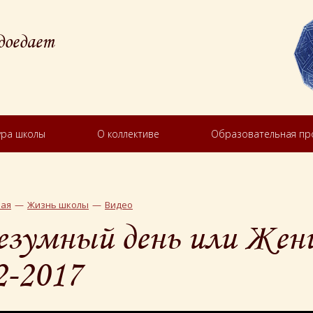
доедает
ура школы
О коллективе
Образовательная п
ная
Жизнь школы
Видео
езумный день или Жени
2-2017