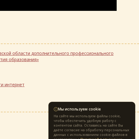
ссионального
ития образования»
сурсы сети интернет
Мы используем cookie
На сайте мы используем файлы cookie,
чтобы обеспечить удобную работу с
контентом сайта. Оставаясь на сайте Вы
Разработка сайта —
itprom
даёте согласие на обработку персональных
данных с использованием cookie-файлов в