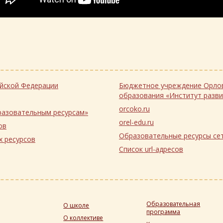
 Российской Федерации
Бюджетное учреждение Орловской области дополнительного профе
образования «Институт разв
orcoko.ru
доступа к образовательным ресурсам»
orel-edu.ru
ов
Образовательные ре
ьных ресурсов
Список url-адресов
Образовательная
О школе
программа
О коллективе