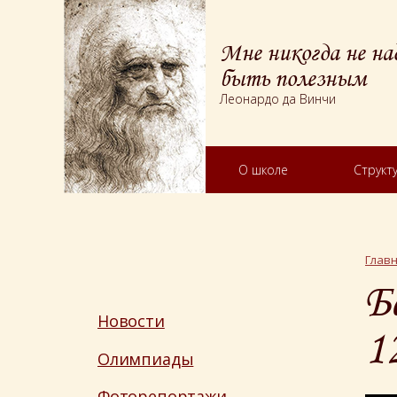
Мне никогда не на
быть полезным
Леонардо да Винчи
О школе
Структ
Глав
Б
Новости
1
Олимпиады
Фоторепортажи