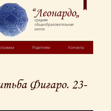
“Леонардо„
средняя
общеобразовательная
школа
рограмма
Родителям
Контакты
тьба Фигаро. 23-