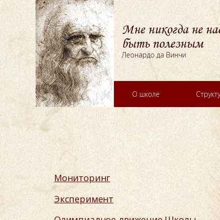
Мне никогда не на
быть полезным
Леонардо да Винчи
О школе
Структ
Мониторинг
Эксперимент
Олимпиадное движение Школы