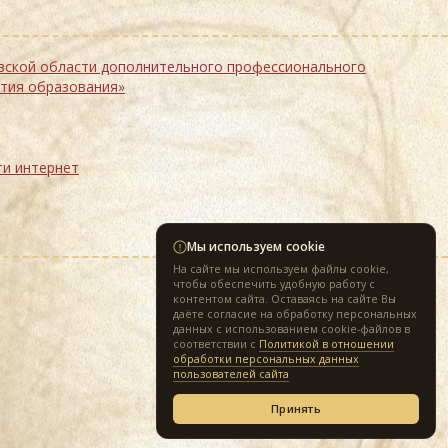
ссионального
ития образования»
сурсы сети интернет
Мы используем cookie
На сайте мы используем файлы cookie,
чтобы обеспечить удобную работу с
контентом сайта. Оставаясь на сайте Вы
Разработка сайта —
itprom
даёте согласие на обработку персональных
данных с использованием cookie-файлов в
соответствии с
Политикой в отношении
обработки персональных данных
пользователей сайта
Принять