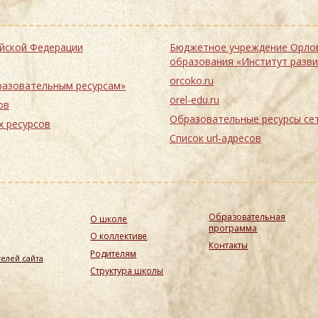
 Российской Федерации
Бюджетное учреждение Орловской области дополнительного профе
образования «Институт разв
orcoko.ru
доступа к образовательным ресурсам»
orel-edu.ru
ов
Образовательные ре
ьных ресурсов
Список url-адресов
Образовательная
О школе
программа
О коллективе
Контакты
Родителям
елей сайта
Структура школы