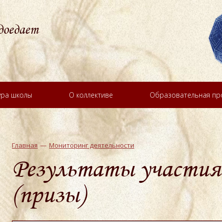
доедает
ура школы
О коллективе
Образовательная п
Главная
Мониторинг деятельности
Результаты участия
(призы)