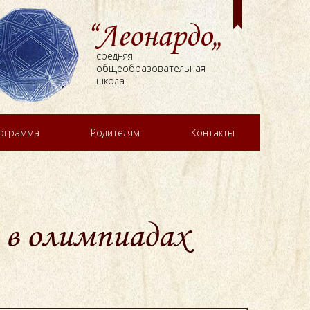
“Леонардо„
средняя
общеобразовательная
школа
рограмма
Родителям
Контакты
 в олимпиадах